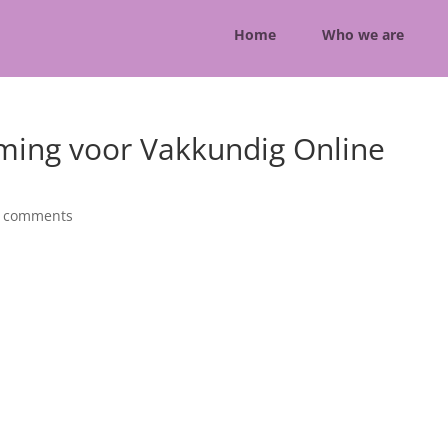
Home
Who we are
ing voor Vakkundig Online
 comments