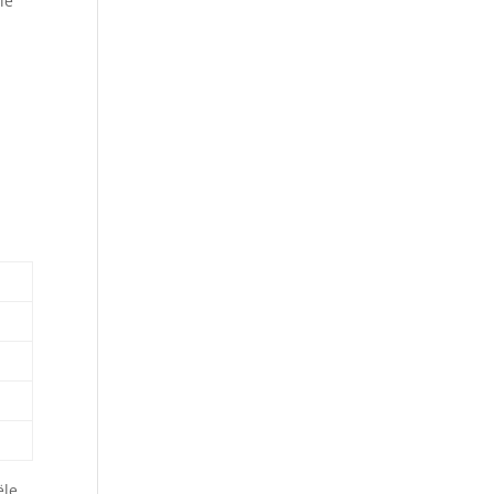
le
ële