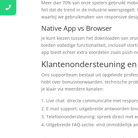
Meer dan 70% van onze spelers gebruikt mobiel
feit dat de trend in de industrie weerspiegelt
waarbij we gebruikmaken van responsive desi
Native App vs Browser
Je kunt kiezen tussen het downloaden van onze
bieden volledige functionaliteit, inclusief st
app biedt echter extra voordelen zoals push-no
Klantenondersteuning en
Ons supportteam bestaat uit opgeleide professi
hebt over bonusvoorwaarden, technische proble
je klaar via meerdere kanalen:
Live chat: directe communicatie met respon
E-mail support: uitgebreide antwoorden bin
Telefoonondersteuning: spreek direct met e
Uitgebreide FAQ-sectie: vind onmiddellijk 