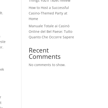
Things You’ll 1xbet review
How to Host a Successful
t.
Casino-Themed Party at
Home
Manuale Totale ai Casinò
Online del Bel Paese: Tutto
n
Quanto Che Occorre Sapere
este
er.
Recent
Comments
No comments to show.
dek
r
t