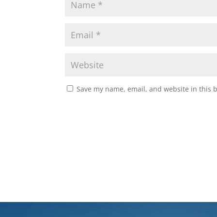
Save my name, email, and website in this 