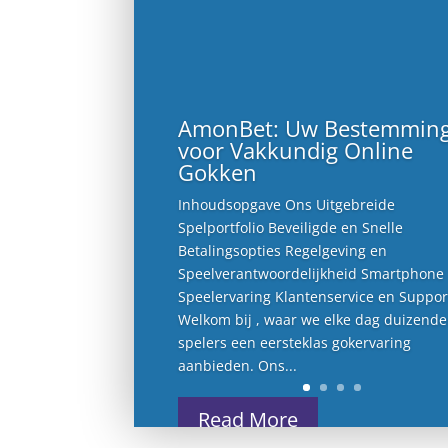
AmonBet: Uw Bestemmin
voor Vakkundig Online
Gokken
Inhoudsopgave Ons Uitgebreide
Spelportfolio Beveiligde en Snelle
Betalingsopties Regelgeving en
Speelverantwoordelijkheid Smartphone
Speelervaring Klantenservice en Suppor
Welkom bij , waar we elke dag duizend
spelers een eersteklas gokervaring
aanbieden. Ons...
Read More