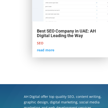
Best SEO Company in UAE: AH
Digital Leading the Way
SEO
read more
AH Digital offer top quality SEO, content writing,
graphic design, digital marketing, social media
marketing and web development services